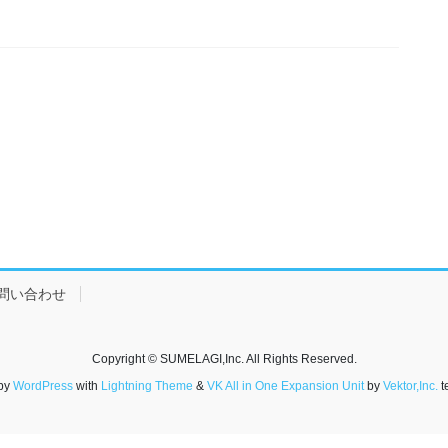
問い合わせ
Copyright © SUMELAGI,Inc. All Rights Reserved.
by
WordPress
with
Lightning Theme
&
VK All in One Expansion Unit
by
Vektor,Inc.
t