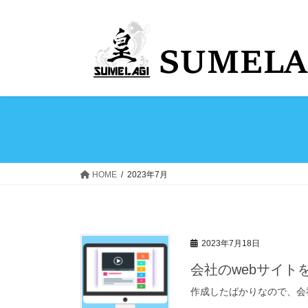
コ
ナ
ン
ビ
テ
ゲ
ン
ー
ツ
シ
へ
ョ
ス
ン
キ
に
ッ
移
プ
動
HOME
2023年7月
2023年7月18日
会社のwebサイト
作成したばかりなので、会